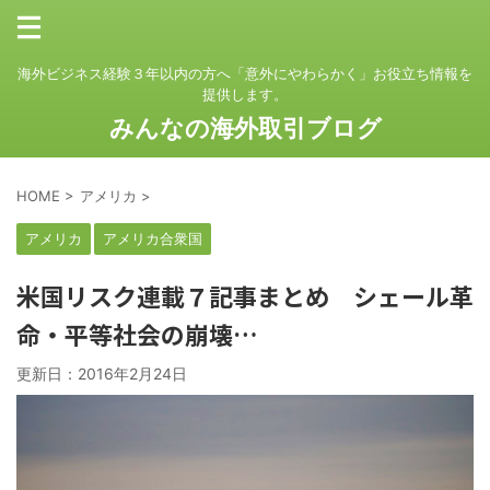
海外ビジネス経験３年以内の方へ「意外にやわらかく」お役立ち情報を
提供します。
みんなの海外取引ブログ
HOME
>
アメリカ
>
アメリカ
アメリカ合衆国
米国リスク連載７記事まとめ シェール革
命・平等社会の崩壊…
更新日：
2016年2月24日