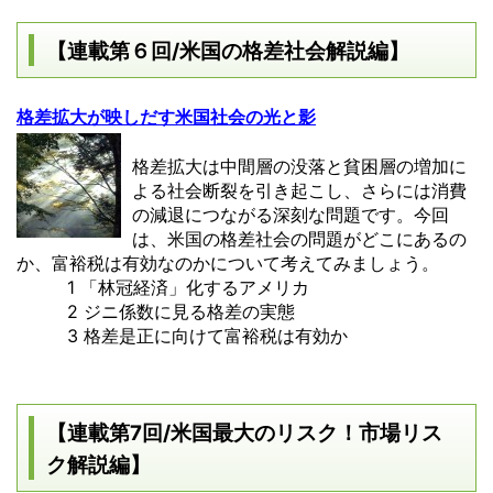
【連載第６回/米国の格差社会解説編】
格差拡大が映しだす米国社会の光と影
格差拡大は中間層の没落と貧困層の増加に
よる社会断裂を引き起こし、さらには消費
の減退につながる深刻な問題です。今回
は、米国の格差社会の問題がどこにあるの
か、富裕税は有効なのかについて考えてみましょう。
1 「林冠経済」化するアメリカ
2 ジニ係数に見る格差の実態
3 格差是正に向けて富裕税は有効か
【連載第7回/米国最大のリスク！市場リス
ク解説編】