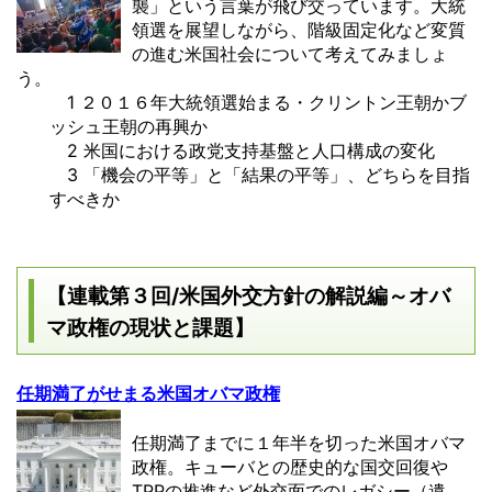
襲」という言葉が飛び交っています。大統
領選を展望しながら、階級固定化など変質
の進む米国社会について考えてみましょ
う。
1 ２０１６年大統領選始まる・クリントン王朝かブ
ッシュ王朝の再興か
2 米国における政党支持基盤と人口構成の変化
3 「機会の平等」と「結果の平等」、どちらを目指
すべきか
【連載第３回/米国外交方針の解説編～オバ
マ政権の現状と課題】
任期満了がせまる米国オバマ政権
任期満了までに１年半を切った米国オバマ
政権。キューバとの歴史的な国交回復や
TPPの推進など外交面でのレガシー（遺