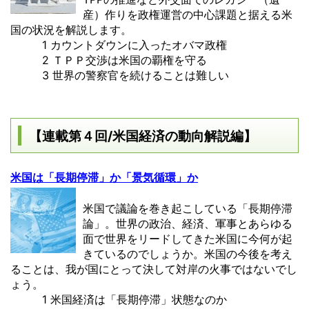
産）作りを政権運営の中心課題と据える米
国の状況を解説します。
1 カウントダウンに入ったオバマ政権
2 ＴＰＰ交渉は米国の覇権を守る
3 世界の警察官を続けることは難しい
【連載第４回/米国経済の動向解説編】
米国は「長期停滞」か「景気循環」か
米国で議論を巻き起こしている「長期停滞
論」。世界の政治、経済、軍事とあらゆる
面で世界をリードしてきた米国に今何が起
きているのでしょうか。米国の今後を考え
ることは、我が国にとって決して対岸の火事ではないでし
ょう。
1 米国経済は「長期停滞」状態なのか