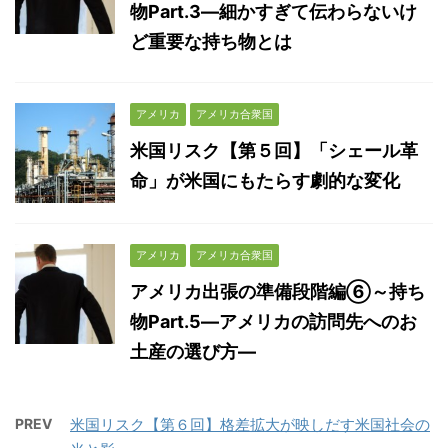
物Part.3―細かすぎて伝わらないけ
ど重要な持ち物とは
アメリカ
アメリカ合衆国
米国リスク【第５回】「シェール革
命」が米国にもたらす劇的な変化
アメリカ
アメリカ合衆国
アメリカ出張の準備段階編⑥～持ち
物Part.5―アメリカの訪問先へのお
土産の選び方―
PREV
米国リスク【第６回】格差拡大が映しだす米国社会の