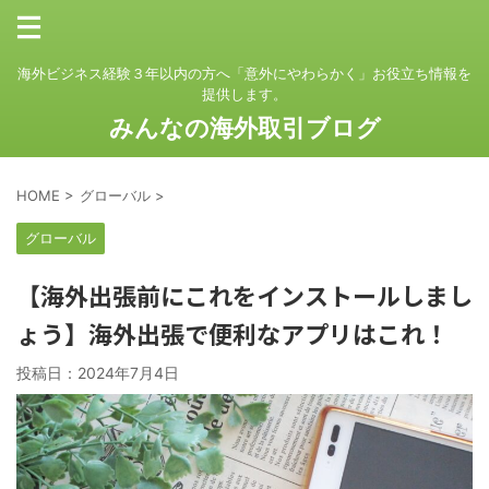
海外ビジネス経験３年以内の方へ「意外にやわらかく」お役立ち情報を
提供します。
みんなの海外取引ブログ
HOME
>
グローバル
>
グローバル
【海外出張前にこれをインストールしまし
ょう】海外出張で便利なアプリはこれ！
投稿日：
2024年7月4日