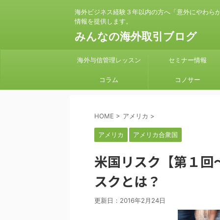
海外ビジネス経験３年以内の方へ「意外にやわら
情報を提供します。
みんなの海外取引ブログ
海外与信管理レッスン
セミナー情報
コラム
コノサー
HOME
>
アメリカ
>
アメリカ
アメリカ合衆国
米国リスク【第１回
スクとは？
更新日：
2016年2月24日