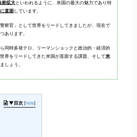
格差拡大
といわれるように、米国の最大の魅力であり特
に直面
しています。
警察官」として世界をリードしてきましたが、現在で
つあります。
ら同時多発テロ、リーマンショックと政治的・経済的
世界をリードしてきた米国が直面する課題、そして
米
ましょう。
▼目次
[
hide
]