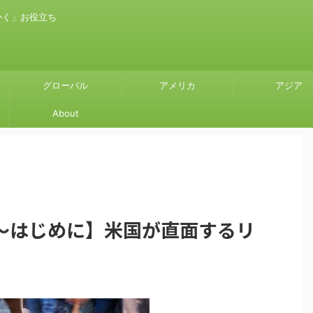
かく」お役立ち
グローバル
アメリカ
アジア
About
～はじめに】米国が直面するリ