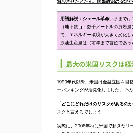
減少させたとたん、国際政治の安定が
用語解説：シェール革命
いままでは
（地下数百～数千メートルの頁岩層
て、エネルギー環境が大きく変化した
原油生産量は（前年まで首位であっ
最大の米国リスクは経
1990年代以降、米国は金融立国を
ーバンキングが活発化しました。その
「どこにどれだけのリスクがあるのか
スクと言えるでしょう。
実際に、2008年秋に米国で起きた