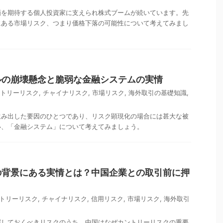
画を期待する個人投資家に支えられ株式ブームが続いています。先
にある市場リスク、つまり価格下落の可能性について考えてみまし
ルの崩壊懸念と脆弱な金融システムの実情
トリーリスク
,
チャイナリスク
,
市場リスク
,
海外取引の基礎知識
,
生み出した要因のひとつであり、リスク顕現化の場合には甚大な被
い、「金融システム」について考えてみましょう。
の背景にある実情とは？中国企業との取引前に押
ト
トリーリスク
,
チャイナリスク
,
信用リスク
,
市場リスク
,
海外取引
握しておくべきリスクのうち、中国はなぜカントリーリスクの重要