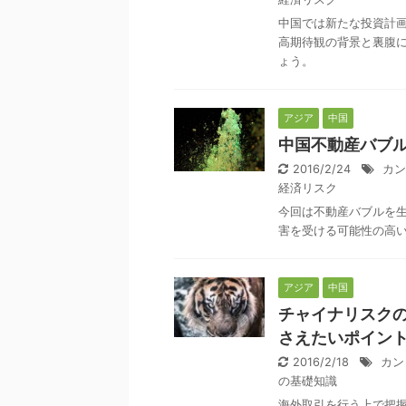
中国では新たな投資計
高期待観の背景と裏腹
ょう。
アジア
中国
中国不動産バブ
2016/2/24
カン
経済リスク
今回は不動産バブルを
害を受ける可能性の高
アジア
中国
チャイナリスク
さえたいポイン
2016/2/18
カン
の基礎知識
海外取引を行う上で把