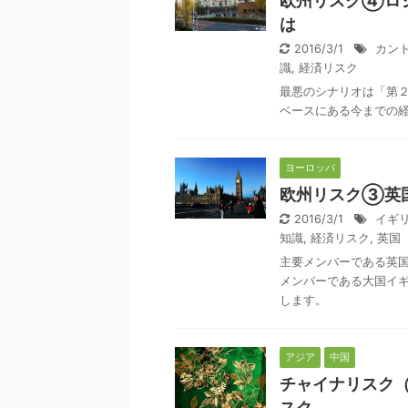
欧州リスク④ロ
は
2016/3/1
カン
識
,
経済リスク
最悪のシナリオは「第
ベースにある今までの
ヨーロッパ
欧州リスク③英
2016/3/1
イギ
知識
,
経済リスク
,
英国
主要メンバーである英
メンバーである大国イ
します。
アジア
中国
チャイナリスク
スク