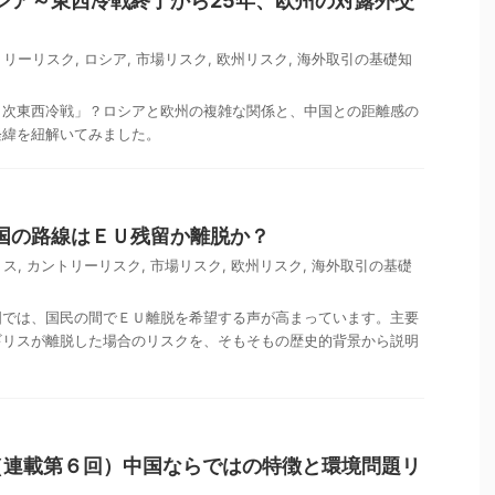
シア～東西冷戦終了から25年、欧州の対露外交
トリーリスク
,
ロシア
,
市場リスク
,
欧州リスク
,
海外取引の基礎知
２次東西冷戦」？ロシアと欧州の複雑な関係と、中国との距離感の
経緯を紐解いてみました。
国の路線はＥＵ残留か離脱か？
リス
,
カントリーリスク
,
市場リスク
,
欧州リスク
,
海外取引の基礎
国では、国民の間でＥＵ離脱を希望する声が高まっています。主要
ギリスが離脱した場合のリスクを、そもそもの歴史的背景から説明
（連載第６回）中国ならではの特徴と環境問題リ