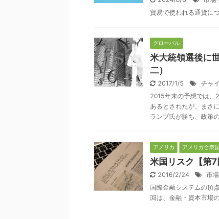
貿易で使われる通貨に
グローバル
米大統領選後に
二）
2017/1/5
チャ
2015年末の予想では
あるとされたが、まさ
ランプ氏が勝ち、政策の不
アメリカ
アメリカ合衆
米国リスク【第
2016/2/24
市場
国際金融システムの頂
回は、金融・資本市場