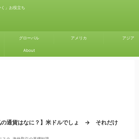
かく」お役立ち
グローバル
アメリカ
アジア
About
気の通貨はなに？】米ドルでしょ → それだけ
リスク
,
海外取引の基礎知識