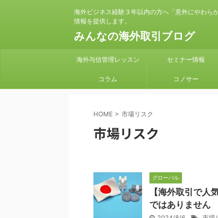
海外ビジネス経験３年以内の方へ「意外にやわら
情報を提供します。
みんなの海外取引ブログ
海外与信管理レッスン
セミナー情報
コラム
コノサー
HOME
>
市場リスク
市場リスク
グローバル
【海外取引で人
ではありません
2024/8/6
市場