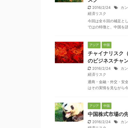
2016/2/24
カン
経済リスク
今回は全６回の補足と
ではの特徴と、中国を
アジア
中国
チャイナリスク
のビジネスチャ
2016/2/24
カン
経済リスク
通商・金融・外交・安
はその実情を見ながら
アジア
中国
中国株式市場の
2016/2/24
カン
経済リスク