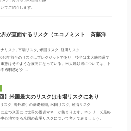
ついてご紹介します。
世界が直面するリスク（エコノミスト 斉藤洋
イナリスク
,
市場リスク
,
米国リスク
,
経済リスク
、2016年前半のリスクはブレクジットであり、後半は米大統領選で
に事態はそのような展開になっている。米大統領選については、ト
透明感がク ...
国
7回】米国最大のリスクは市場リスクにあり
リスク
,
海外取引の基礎知識
,
米国リスク
,
経済リスク
点に立つ米国には世界の投資マネーが集まります。本シリーズ最終
の中心地である米国の市場リスクについて考えてみましょう。