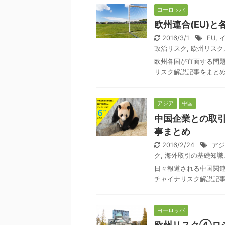
ヨーロッパ
欧州連合(EU)
2016/3/1
EU
,
政治リスク
,
欧州リスク
欧州各国が直面する問
リスク解説記事をまと
アジア
中国
中国企業との取
事まとめ
2016/2/24
アジ
ク
,
海外取引の基礎知識
日々報道される中国関
チャイナリスク解説記
ヨーロッパ