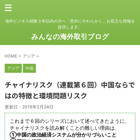
海外ビジネス経験３年以内の方へ「意外にやわらかく」お役立ち情報を
提供します。
みんなの海外取引ブログ
HOME
>
アジア
>
アジア
中国
チャイナリスク（連載第６回）中国ならで
はの特徴と環境問題リスク
更新日：
2016年2月24日
これまで６回のシリーズにおいて述べてきたように、
チャイナリスクを読み解くことの難しい理由は、
①中国の政治経済システムが分かりづらいこと