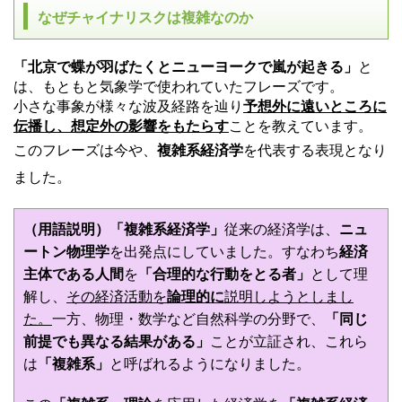
なぜチャイナリスクは複雑なのか
「北京で蝶が羽ばたくとニューヨークで嵐が起きる」
と
は、もともと気象学で使われていたフレーズです。
小さな事象が様々な波及経路を辿り
予想外に遠いところに
伝播し、想定外の影響をもたらす
ことを教えています。
このフレーズは今や、
複雑系経済学
を代表する表現となり
ました。
（用語説明）「複雑系経済学」
従来の経済学は、
ニュ
ートン物理学
を出発点にしていました。すなわち
経済
主体である人間
を
「合理的な行動をとる者」
として理
解し、
その経済活動を
論理的に
説明しようとしまし
た。
一方、物理・数学など自然科学の分野で、
「同じ
前提でも異なる結果がある」
ことが立証され、これら
は
「複雑系」
と呼ばれるようになりました。