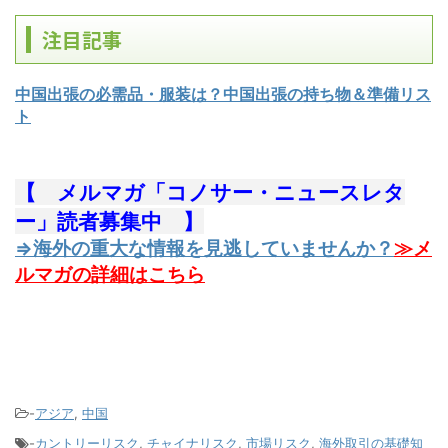
注目記事
中国出張の必需品・服装は？中国出張の持ち物＆準備リス
ト
【 メルマガ「コノサー・ニュースレタ
ー」読者募集中 】
⇒海外の重大な情報を見逃していませんか？
≫メ
ルマガの詳細はこちら
-
アジア
,
中国
-
カントリーリスク
,
チャイナリスク
,
市場リスク
,
海外取引の基礎知