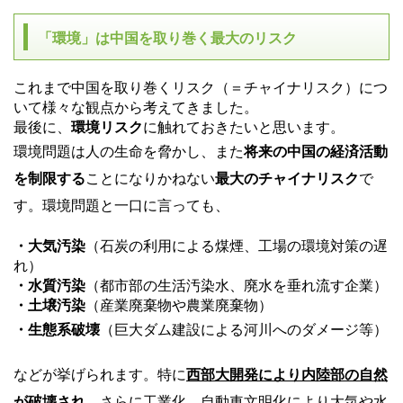
「環境」は中国を取り巻く最大のリスク
これまで中国を取り巻くリスク（＝チャイナリスク）につ
いて様々な観点から考えてきました。
最後に、
環境リスク
に触れておきたいと思います。
環境問題は人の生命を脅かし、また
将来の中国の経済活動
を制限する
ことになりかねない
最大のチャイナリスク
で
す。
環境問題と一口に言っても、
・大気汚染
（石炭の利用による煤煙、工場の環境対策の遅
れ）
・水質汚染
（都市部の生活汚染水、廃水を垂れ流す企業）
・土壌汚染
（産業廃棄物や農業廃棄物）
・生態系破壊
（巨大ダム建設による河川へのダメージ等）
などが挙げられます。
特に
西部大開発により内陸部の自然
が破壊され
、さらに工業化、自動車文明化により大気や水