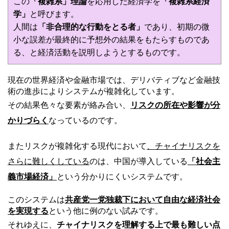
この
「複雑系」理論
を応用した経済学を
「複雑系経済
学」
と呼びます。
人間は
「非合理的な行動をとる者」
であり、初期の微
小な誤差が最終的に予想外の結果をもたらすものであ
る、と経済活動を説明しようとするものです。
現在の世界経済や金融市場では、デリバティブなど金融技
術の進歩によりシステムが複雑化しています。
その結果色々な要素が絡み合い、
リスクの所在や影響が分
かりづらく
なっているのです。
またリスクが複雑化する現代において
、チャイナリスクを
さらに難しくしている
のは、中国が導入している
「社会主
義市場経済」
という分かりにくいシステムです。
このシステムは
共産党一党独裁下において自由な経済社会
を実現する
という他に例のない試みです。
それゆえに、
チャイナリスクを理解する上で最も難しい点