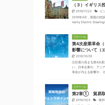
（３）イギリス
2016/11/22
ビ
2016年4月，英国の控訴院（C
Varity Electric S
グローバル
第4次産業革命（
影響について（
2016/10/26
注目度の高まる第4次産
い、日本企業や、アジ
革命が与える影響や、その
グローバル
第2章① 貿易
2016/10/3
海外