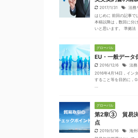
2017/1/31
法務
はじめに 前回の記事で
本稿以降は，数回に分
いと思います。 準拠法（Gov
グローバル
EU・一般データ
2016/12/6
法務
2016年4月14日，
すること等を目的に，Gener
...
グローバル
第2章③ 貿易決済
点
2019/5/16
海外