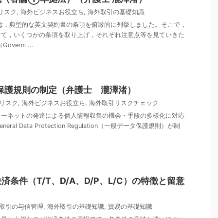
リスク
,
海外ビジネスお役立ち
,
海外取引の基礎知識
は，典型的な英文契約書の条項を俯瞰的に列挙しました。そこで，
けて，いくつかの条項を取り上げ，それぞれ注意点等を見ていきた
erni ...
保護規則の制定（弁護士 瀧澤渚）
リスク
,
海外ビジネスお役立ち
,
海外取引リスクチェック
インターネットの発達による個人情報収集の機会・手段の多様化に対応
al Data Protection Regulation（一般データ保護規則）が制
条件（T/T、D/A、D/P、L/C）の特徴と留意
取引の与信管理
,
海外取引の基礎知識
,
貿易の基礎知識