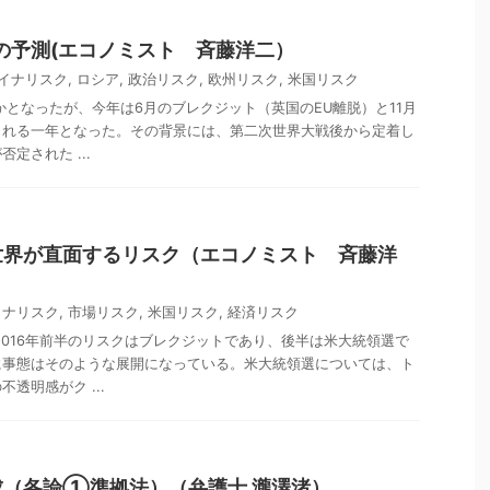
勢の予測(エコノミスト 斉藤洋二）
イナリスク
,
ロシア
,
政治リスク
,
欧州リスク
,
米国リスク
僅かとなったが、今年は6月のブレクジット（英国のEU離脱）と11月
される一年となった。その背景には、第二次世界大戦後から定着し
定された ...
世界が直面するリスク（エコノミスト 斉藤洋
イナリスク
,
市場リスク
,
米国リスク
,
経済リスク
、2016年前半のリスクはブレクジットであり、後半は米大統領選で
に事態はそのような展開になっている。米大統領選については、ト
透明感がク ...
成（各論①準拠法）（弁護士 瀧澤渚）