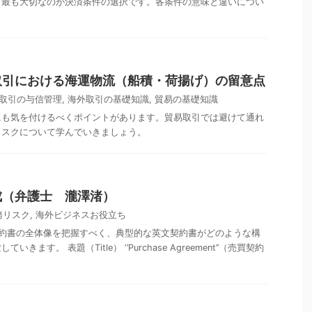
、最も大切なのが決済条件の選択です。各条件の意味と違いについ
取引における海運物流（船積・荷揚げ）の留意点
取引の与信管理
,
海外取引の基礎知識
,
貿易の基礎知識
にも気を付けるべくポイントがあります。貿易取引では避けて通れ
リスクについて学んでいきましょう。
成（弁護士 瀧澤渚）
務リスク
,
海外ビジネスお役立ち
契約書の全体像を把握すべく、典型的な英文契約書がどのような構
ます。 表題（Title） ‘’Purchase Agreement’’（売買契約