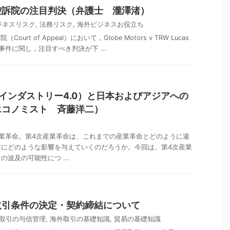
控訴院の注目判決（弁護士 瀧澤渚）
ジネスリスク
,
法務リスク
,
海外ビジネスお役立ち
ourt of Appeal）において，Globe Motors v TRW Lucas
teering事件に関し，注目すべき判決が下 ...
インダストリー4.0）と日本およびアジアへの
エコノミスト 斉藤洋二）
業革命。第4次産業革命は、これまでの産業革命とどのように違
アにどのような影響を与えていくのだろうか。今回は、第4次産業
波及の可能性につ ...
取引条件の決定・契約締結について
取引の与信管理
,
海外取引の基礎知識
,
貿易の基礎知識