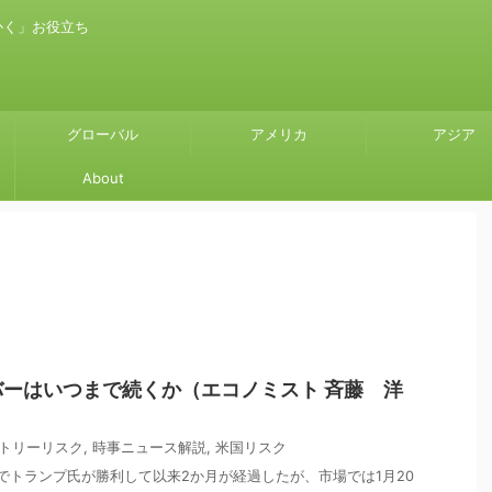
かく」お役立ち
グローバル
アメリカ
アジア
About
ーはいつまで続くか（エコノミスト 斉藤 洋
トリーリスク
,
時事ニュース解説
,
米国リスク
選でトランプ氏が勝利して以来2か月が経過したが、市場では1月20