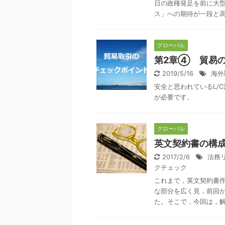
日の政権発足を前に大
ス」への期待が一段と高ま
グローバル
第2章④ 貿易の
2019/5/16
海外
安全と思われているL/
が必要です。
グローバル
英文契約書の構
2017/2/6
法務
クチェック
これまで，英文契約書
な部分を広く見，前回
た。そこで，今回は，解除