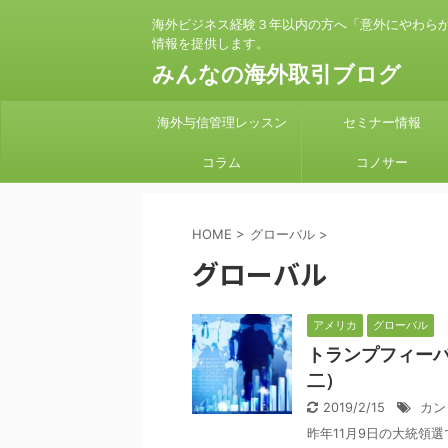
海外ビジネス経験３年以内の方へ「意外にやわら
情報を提供します。
みんなの海外取引ブログ
海外与信管理レッスン
セミナー情報
コラム
コノサー
HOME
>
グローバル
>
グローバル
アメリカ
グローバル
トランプフィーバ
二）
2019/2/15
カン
昨年11月9日の大統領