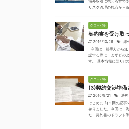
海外取引に携わる方で
リスク管理の観点から
グローバル
契約書を受け取
2016/10/26
海
今回は，相手方から送
認する際に，まずどの
す。 基本情報に誤りはない
グローバル
(3)契約交渉準
2016/9/21
法務
はじめに 前２回の記事
参りました。今回は、
た、契約書のドラフト準備