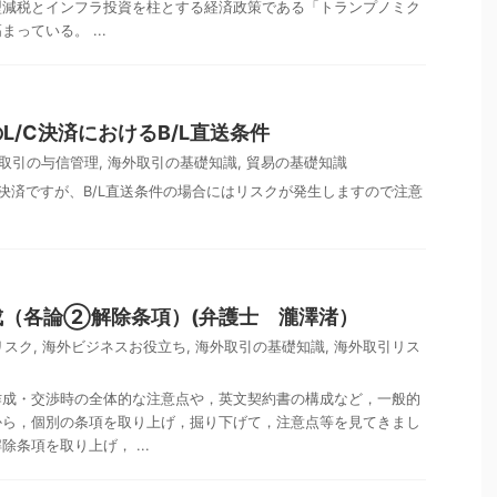
型減税とインフラ投資を柱とする経済政策である「トランプノミク
っている。 ...
L/C決済におけるB/L直送条件
取引の与信管理
,
海外取引の基礎知識
,
貿易の基礎知識
C決済ですが、B/L直送条件の場合にはリスクが発生しますので注意
成（各論②解除条項）(弁護士 瀧澤渚）
リスク
,
海外ビジネスお役立ち
,
海外取引の基礎知識
,
海外取引リス
作成・交渉時の全体的な注意点や，英文契約書の構成など，一般的
から，個別の条項を取り上げ，掘り下げて，注意点等を見てきまし
条項を取り上げ， ...