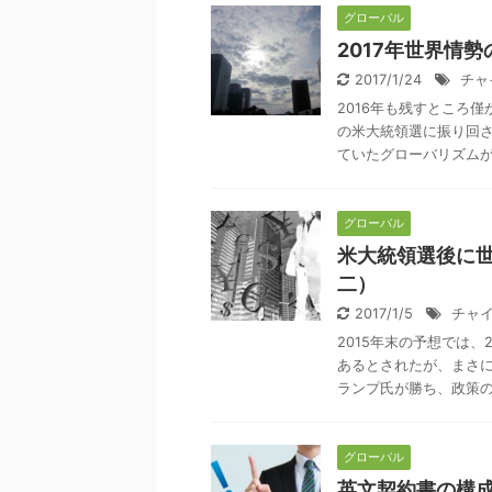
グローバル
2017年世界情
2017/1/24
チャ
2016年も残すところ
の米大統領選に振り回
ていたグローバリズムが否
グローバル
米大統領選後に
二）
2017/1/5
チャ
2015年末の予想では
あるとされたが、まさ
ランプ氏が勝ち、政策の不
グローバル
英文契約書の構