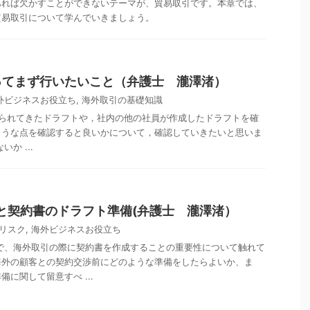
あれば欠かすことができないテーマが、貿易取引です。本章では、
貿易取引について学んでいきましょう。
ってまず行いたいこと（弁護士 瀧澤渚）
外ビジネスお役立ち
,
海外取引の基礎知識
られてきたドラフトや，社内の他の社員が作成したドラフトを確
ような点を確認すると良いかについて，確認していきたいと思いま
か ...
備と契約書のドラフト準備(弁護士 瀧澤渚）
リスク
,
海外ビジネスお役立ち
で、海外取引の際に契約書を作成することの重要性について触れて
海外の顧客との契約交渉前にどのような準備をしたらよいか、ま
に関して留意すべ ...