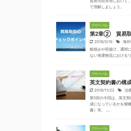
貿易与信管理において
て理解しましょう。
グローバル
第2章② 貿易
2019/5/16
海外
船積みや荷揚げ、通関
ない海運物流における
グローバル
英文契約書の構
2016/11/22
法
第5回の今回は、英文
成になっているかを俯瞰していき
書）等、 ...
グローバル