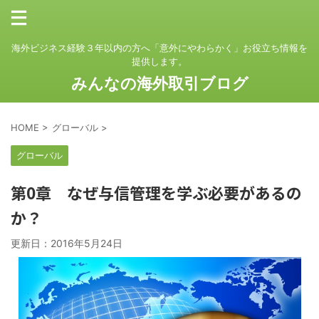
海外ビジネス経験３年以内の方へ「意外にやわらかく」お役立ち情報を
提供します。
みんなの海外取引ブログ
HOME
>
グローバル
>
グローバル
第0章 なぜ与信管理を学ぶ必要があるの
か？
更新日：
2016年5月24日