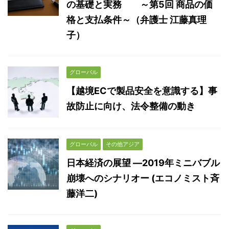
の基礎と実務 ～第5回 商品の価
格と支払条件～（弁護士 江藤真理
子）
グローバル
【越境ECで製品安全を意識する】事
故防止に向け、法令整備の動き
グローバル
その他アジア
日本経済の展望 ―2019年ミニバブル
崩壊へのシナリオー (エコノミスト斉
藤洋二)