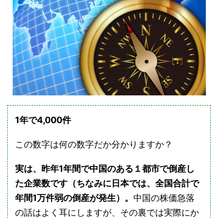
1
年で4,000
件
この数字は何の数字だか分かりますか？
実は、昨年1
年間で中国のある１都市で倒産し
た企業数です（ちなみに日本では、全国合計で
年間1
万件弱の倒産が発生）。
中国の株価急落
の話はよく耳にしますが、その裏では実際にか