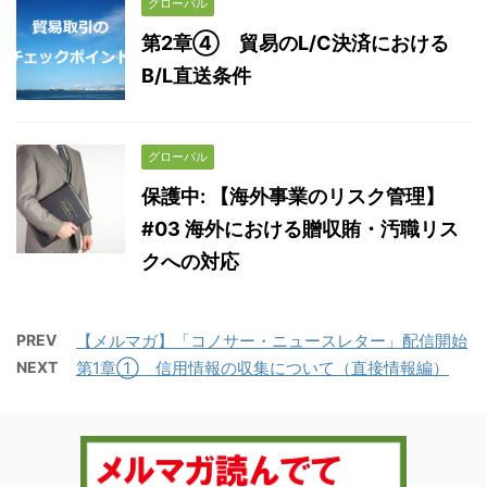
グローバル
第2章④ 貿易のL/C決済における
B/L直送条件
グローバル
保護中: 【海外事業のリスク管理】
#03 海外における贈収賄・汚職リス
クへの対応
PREV
【メルマガ】「コノサー・ニュースレター」配信開始
NEXT
第1章① 信用情報の収集について（直接情報編）