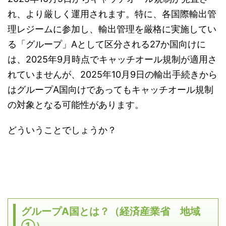
れ、より厳しく運用されます。特に、各国際輸出管
理レジームに参加し、輸出管理を厳格に実施してい
る「グループ」
A
として区分される
27
か国向けに
は、
2025
年
9
月時点でキャッチオール規制が適用さ
れていませんが、
2025
年
10
月
9
日の輸出手続きから
はグループ
A
国向けであってもキャッチオール規制
の対象となる可能性があります。
どういうことでしょうか？
グループ
A
国とは？（経済産業省 地域