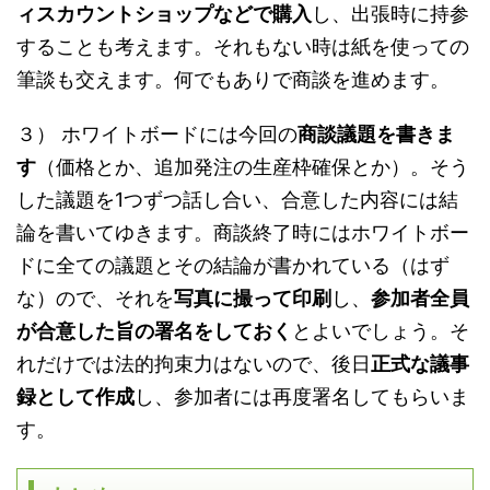
ィスカウントショップなどで購入
し、出張時に持参
することも考えます。それもない時は紙を使っての
筆談も交えます。何でもありで商談を進めます。
３） ホワイトボードには今回の
商談議題を書きま
す
（価格とか、追加発注の生産枠確保とか）。そう
した議題を1つずつ話し合い、合意した内容には結
論を書いてゆきます。商談終了時にはホワイトボー
ドに全ての議題とその結論が書かれている（はず
な）ので、それを
写真に撮って印刷
し、
参加者全員
が合意した旨の署名をしておく
とよいでしょう。そ
れだけでは法的拘束力はないので、後日
正式な議事
録として作成
し、参加者には再度署名してもらいま
す。