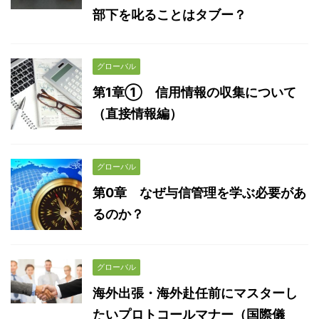
部下を叱ることはタブー？
グローバル
第1章① 信用情報の収集について
（直接情報編）
グローバル
第0章 なぜ与信管理を学ぶ必要があ
るのか？
グローバル
海外出張・海外赴任前にマスターし
たいプロトコールマナー（国際儀