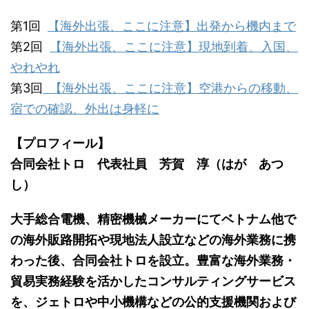
第1回
【海外出張、ここに注意】出発から機内まで
第2回
【海外出張、ここに注意】現地到着、入国、
やれやれ
第3回
【海外出張、ここに注意】空港からの移動、
宿での確認、外出は身軽に
【プロフィール】
合同会社トロ 代表社員 芳賀 淳（はが あつ
し）
大手総合電機、精密機械メーカーにてベトナム他で
の海外販路開拓や現地法人設立などの海外業務に携
わった後、合同会社トロを設立。豊富な海外業務・
貿易実務経験を活かしたコンサルティングサービス
を、ジェトロや中小機構などの公的支援機関および