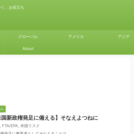
かく」お役立ち
グローバル
アメリカ
アジア
About
バル
の米国新政権発足に備える】そなえよつねに
,
FTA/EPA
,
米国リスク
プ政権発足に事業者としてそなえることは