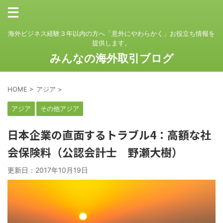
海外ビジネス経験３年以内の方へ「意外にやわらかく」お役立ち情報を
提供します。
みんなの海外取引ブログ
HOME
>
アジア
>
アジア
その他アジア
日本企業の直面するトラブル4：高額な社
会保険料（公認会計士 野瀬大樹）
更新日：
2017年10月19日