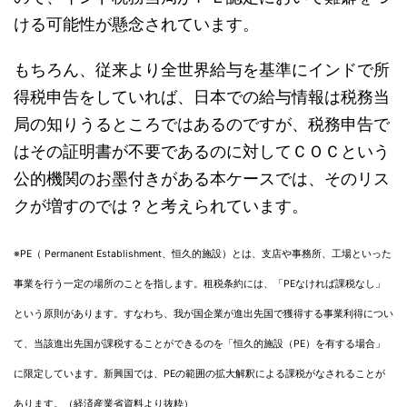
ける可能性が懸念されています。
もちろん、従来より全世界給与を基準にインドで所
得税申告をしていれば、日本での給与情報は税務当
局の知りうるところではあるのですが、税務申告で
はその証明書が不要であるのに対してＣＯＣという
公的機関のお墨付きがある本ケースでは、そのリス
クが増すのでは？と考えられています。
※PE（ Permanent Establishment、恒久的施設）とは、支店や事務所、工場といった
事業を行う一定の場所のことを指します。租税条約には、「PEなければ課税なし」
という原則があります。すなわち、我が国企業が進出先国で獲得する事業利得につい
て、当該進出先国が課税することができるのを「恒久的施設（PE）を有する場合」
に限定しています。新興国では、PEの範囲の拡大解釈による課税がなされることが
あります。（経済産業省資料より抜粋）