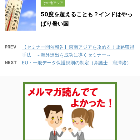
その他アジア
50度を超えることも？インドはやっ
ぱり暑い国
PREV
【セミナー開催報告】東南アジアを攻める！販路獲得
手法 ～海外進出を成功に導くセミナー～
NEXT
EU・一般データ保護規則の制定（弁護士 瀧澤渚）