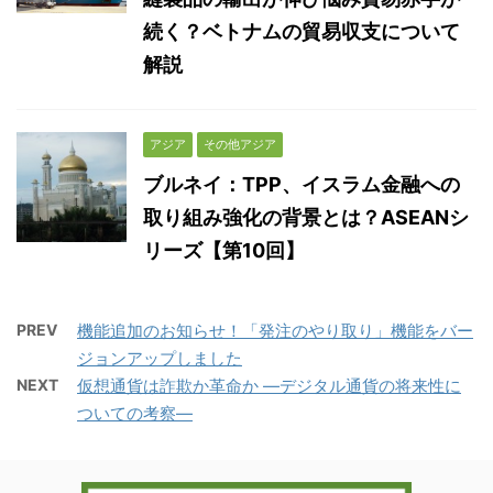
続く？ベトナムの貿易収支について
解説
アジア
その他アジア
ブルネイ：TPP、イスラム金融への
取り組み強化の背景とは？ASEANシ
リーズ【第10回】
PREV
機能追加のお知らせ！「発注のやり取り」機能をバー
ジョンアップしました
NEXT
仮想通貨は詐欺か革命か ―デジタル通貨の将来性に
ついての考察―