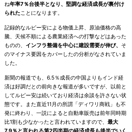
ね
年率7％台後半となり、堅調な経済成長が裏付け
られた
ことになります。
記録的なルピー安による物価上昇、原油価格の高
騰、天候不順による農業経済への打撃などはあった
ものの、
インフラ整備を中心に建設需要が伸び、
そ
のマイナス要因をカバーしたの分析がなされていま
した。
新聞の報道でも、6.5％成長の中国よりもインド経
済は好調だとの前向きな報道が多いですが、以前と
してルピー安は続いており経済は余談を許さない状
態です。また直近11月の所謂「ディワリ商戦」も不
発に終わり、一説によると自動車販売は前年同時期
比1割も少なかったと言われていますので、
最大
7.9％と言われる第2四半期の経済成長も後半でいく