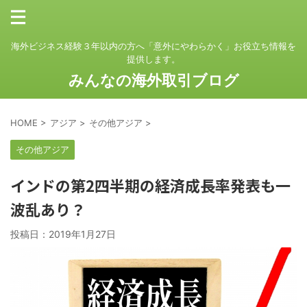
海外ビジネス経験３年以内の方へ「意外にやわらかく」お役立ち情報を
提供します。
みんなの海外取引ブログ
HOME
>
アジア
>
その他アジア
>
その他アジア
インドの第2四半期の経済成長率発表も一
波乱あり？
投稿日：
2019年1月27日