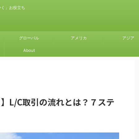
かく」お役立ち
グローバル
アメリカ
アジア
About
】L/C取引の流れとは？７ステ