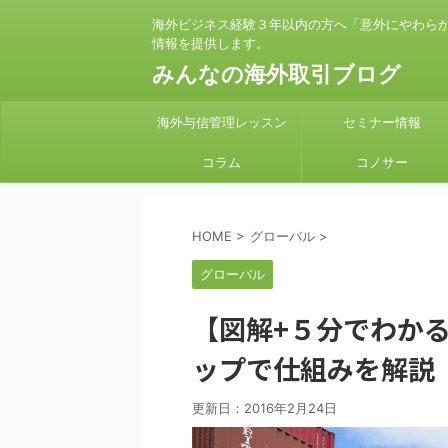
海外ビジネス経験３年以内の方へ「意外にやわら
情報を提供します。
みんなの海外取引ブログ
海外与信管理レッスン
セミナー情報
コラム
コノサー
HOME
>
グローバル
>
グローバル
【図解+５分でわかる
ップで仕組みを解説
更新日：
2016年2月24日