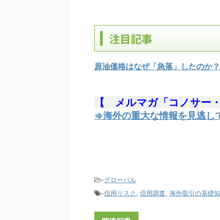
注目記事
原油価格はなぜ「急落」したのか？
【 メルマガ「コノサー
⇒海外の重大な情報を見逃し
-
グローバル
-
信用リスク
,
信用調査
,
海外取引の基礎