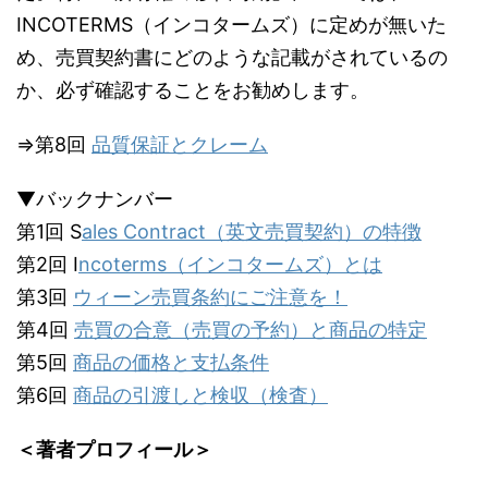
INCOTERMS（インコタームズ）に定めが無いた
め、売買契約書にどのような記載がされているの
か、必ず確認することをお勧めします。
⇒第8回
品質保証とクレーム
▼バックナンバー
第1回 S
ales Contract（英文売買契約）の特徴
第2回 I
ncoterms（インコタームズ）とは
第3回
ウィーン売買条約にご注意を！
第4回
売買の合意（売買の予約）と商品の特定
第5回
商品の価格と支払条件
第6回
商品の引渡しと検収（検査）
＜著者プロフィール＞