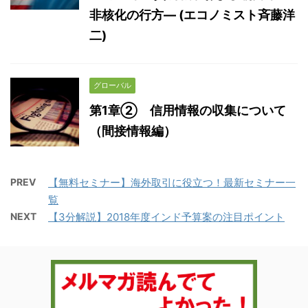
非核化の行方― (エコノミスト斉藤洋
二)
グローバル
第1章② 信用情報の収集について
（間接情報編）
PREV
【無料セミナー】海外取引に役立つ！最新セミナー一
覧
NEXT
【3分解説】2018年度インド予算案の注目ポイント