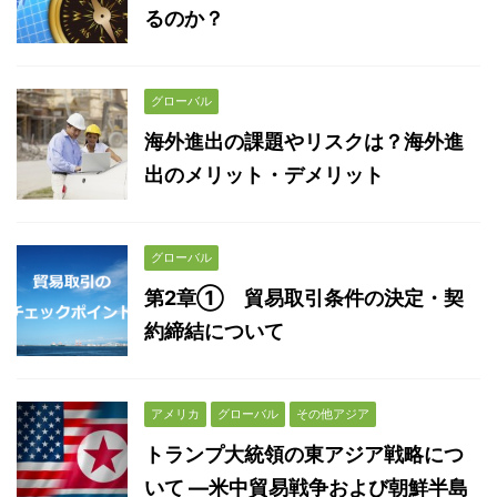
るのか？
グローバル
海外進出の課題やリスクは？海外進
出のメリット・デメリット
グローバル
第2章① 貿易取引条件の決定・契
約締結について
アメリカ
グローバル
その他アジア
トランプ大統領の東アジア戦略につ
いて ―米中貿易戦争および朝鮮半島