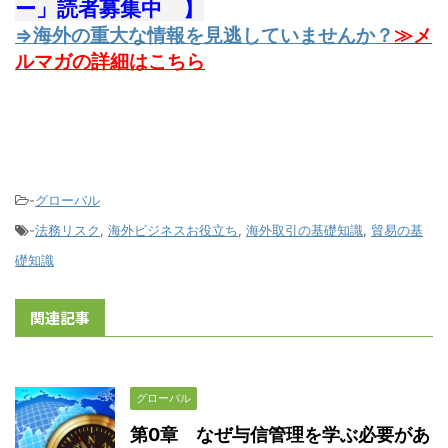
ー」読者募集中 】
⇒海外の重大な情報を見逃していませんか？
≫メ
ルマガの詳細はこちら
-
グローバル
-
法務リスク
,
海外ビジネスお役立ち
,
海外取引の基礎知識
,
貿易の基
礎知識
関連記事
グローバル
第0章 なぜ与信管理を学ぶ必要があ