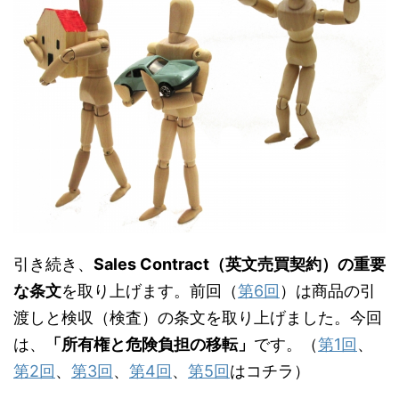
引き続き、
Sales Contract（英文売買契約）の重要
な条文
を取り上げます。前回（
第6回
）は商品の引
渡しと検収（検査）の条文を取り上げました。今回
は、
「所有権と危険負担の移転」
です。（
第1回
、
第2回
、
第3回
、
第4回
、
第5回
はコチラ）