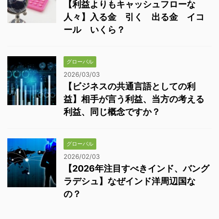
【利益よりもキャッシュフローな
人々】入る金 引く 出る金 イコ
ール いくら？
グローバル
2026/03/03
【ビジネスの共通言語としての利
益】相手が言う利益、当方の考える
利益、同じ概念ですか？
グローバル
2026/02/03
【2026年注目すべきインド、バング
ラデシュ】なぜインド洋周辺国な
の？