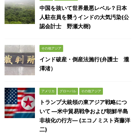
中国を抜いて世界最悪レベル？日本
人駐在員を襲うインドの大気汚染(公
認会計士 野瀬大樹)
その他アジア
インド破産・倒産法施行(弁護士 瀧
澤渚）
アメリカ
グローバル
その他アジア
トランプ大統領の東アジア戦略につ
いて ―米中貿易戦争および朝鮮半島
非核化の行方― (エコノミスト斉藤洋
二)