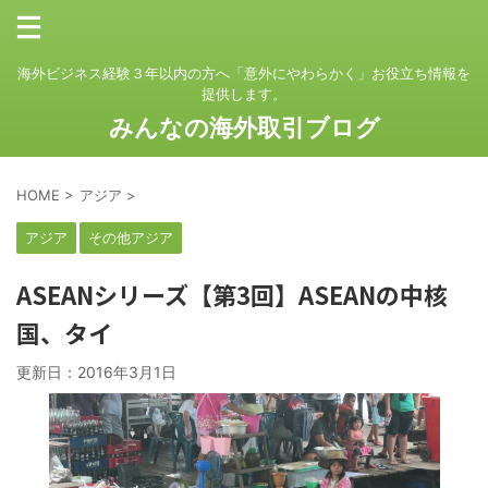
海外ビジネス経験３年以内の方へ「意外にやわらかく」お役立ち情報を
提供します。
みんなの海外取引ブログ
HOME
>
アジア
>
アジア
その他アジア
ASEANシリーズ【第3回】ASEANの中核
国、タイ
更新日：
2016年3月1日