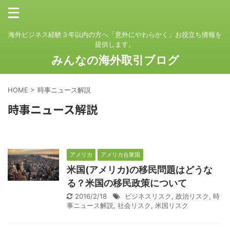
海外ビジネス経験３年以内の方へ「意外にやわらかく」お役立ち情報を
提供します。
みんなの海外取引ブログ
HOME
>
時事ニュース解説
時事ニュース解説
アメリカ
アメリカ合衆国
米国(アメリカ)の移民問題はどうな
る？米国の移民政策について
2016/2/18
ビジネスリスク
,
政治リスク
,
時
事ニュース解説
,
社会リスク
,
米国リスク