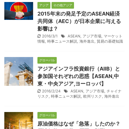
アジア
その他アジア
2015年末の発足予定のASEAN経済
共同体（AEC）が日本企業に与える
影響は？
2016/3/1
ASEAN
,
アジア市場
,
マーケット
情報
,
時事ニュース解説
,
海外進出
,
貿易の基礎知識
グローバル
アジアインフラ投資銀行（AIIB）と
参加国それぞれの思惑【ASEAN,中
東・中央アジア,ヨーロッパ】
2016/2/24
ASEAN
,
アジア市場
,
チャイナ
リスク
,
時事ニュース解説
,
欧州リスク
,
海外進出
グローバル
原油価格はなぜ「急落」したのか？