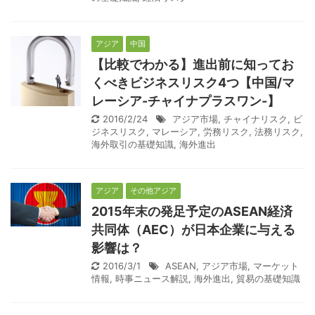
アジア
中国
【比較でわかる】進出前に知ってお
くべきビジネスリスク4つ【中国/マ
レーシア-チャイナプラスワン-】
2016/2/24
アジア市場
,
チャイナリスク
,
ビ
ジネスリスク
,
マレーシア
,
労務リスク
,
法務リスク
,
海外取引の基礎知識
,
海外進出
アジア
その他アジア
2015年末の発足予定のASEAN経済
共同体（AEC）が日本企業に与える
影響は？
2016/3/1
ASEAN
,
アジア市場
,
マーケット
情報
,
時事ニュース解説
,
海外進出
,
貿易の基礎知識