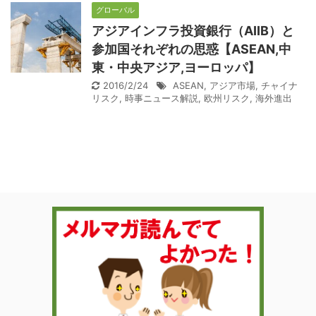
グローバル
アジアインフラ投資銀行（AIIB）と
参加国それぞれの思惑【ASEAN,中
東・中央アジア,ヨーロッパ】
2016/2/24
ASEAN
,
アジア市場
,
チャイナ
リスク
,
時事ニュース解説
,
欧州リスク
,
海外進出