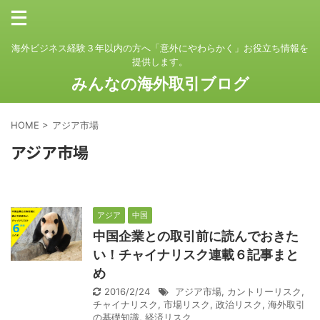
海外ビジネス経験３年以内の方へ「意外にやわらかく」お役立ち情報を
提供します。
みんなの海外取引ブログ
HOME
>
アジア市場
アジア市場
アジア
中国
中国企業との取引前に読んでおきた
い！チャイナリスク連載６記事まと
め
2016/2/24
アジア市場
,
カントリーリスク
,
チャイナリスク
,
市場リスク
,
政治リスク
,
海外取引
の基礎知識
,
経済リスク