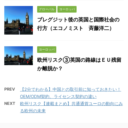
グローバル
ヨーロッパ
ブレグジット後の英国と国際社会の
行方（エコノミスト 斉藤洋二）
ヨーロッパ
欧州リスク③英国の路線はＥＵ残留
か離脱か？
PREV
【2分でわかる】中国との取引前に知っておきたい！
OEM/ODM契約、ライセンス契約の違い
NEXT
欧州リスク【連載まとめ】共通通貨ユーロの動向にみ
る欧州の未来