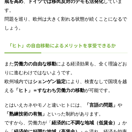
戒を高め
、
ドイツでは移民反対のデモも活発化
していま
す。
問題を巡り、欧州は大きく割れる状態が続くことになるで
しょう。
「ヒト」の自由移動によるメリットを享受できるか
また
労働力の自由な移動
による経済効果も、全く理論どお
りに進むわけではないようです。
欧州域内では
シェンゲン協定
により、検査なしで国境を越
える
「ヒト」＝すなわち労働力の移動
が可能です。
とはいえカネやモノと違いヒトには、
「言語の問題」
や
「熟練技術の有無」
といった制約があります。
ですから、労働力が「
経済的に不調な地域（低賃金）」
か
ら「
経済的に好調な地域（高賃金）」
へ流れ、経済を効率