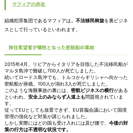
マフィアの存在
組織犯罪集団であるマフィアは
、不法移民斡旋
を裏ビジネ
スとして行っているといわれます。
移住希望者が犠牲となった密航船の事故
2015年4月、リビアからイタリアを目指した不法移民船が
マルタ島沖で難破し700人が死亡しました。
続いてロードス島沖でも、トルコからギリシャへ向かった
密航船が座礁。100人が溺れ3人が死亡しました。
このような海難事故の裏には、
密航ビジネスの横行
がある
といわれ、
安全上のみならず人道上も
問題視されてい
ま
す。
従ってEUとしても放置できず、EU首脳会議において国境
管理の強化など対策が講じられました。
しかし実際にはどの国も受け入れには及び腰で、
今後の対
策の行方は不透明な状況です。