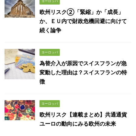
ヨーロッパ
欧州リスク②「緊縮」か「成長」
か、ＥＵ内で財政危機回避に向けて
続く論争
ヨーロッパ
為替介入が原因でスイスフランが急
変動した理由は？スイスフランの特
徴
ヨーロッパ
欧州リスク【連載まとめ】共通通貨
ユーロの動向にみる欧州の未来