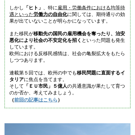
しかし
「ヒト」
、特に
雇用・労働条件における均等待
遇といった
労働力の自由化
に関しては、期待通りの効
果が出ていないことが明らかになっています。
また移民が
移動先の国民の雇用機会を奪ったり、治安
悪化により社会の不安定化を招く
といった問題も発生
しています。
欧州における反移民感情は、社会の亀裂拡大をもたら
しつつあります。
連載第５回では、欧州の中でも
移民問題に直面するイ
タリア
に焦点を当てます。
そして
「ＥＵ市民」５億人
の共通意識が果たして育つ
のか否か、考えてみましょう。
（
前回の記事はこちら
）