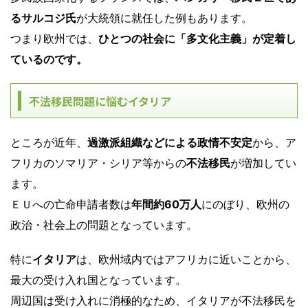
るサルコジ氏
が大統領に就任した例もあります。
つまり欧州では、
ひとつの社会に「多文化主義」が定着し
ているのです。
不法移民問題に悩むイタリア
ところが近年、
過激派組織などによる政情不安定
から、ア
フリカのソマリア・シリア等からの
不法移民
が増加
してい
ます。
ＥＵへの亡命申請者数は
年間約60万人
にのぼり、欧州の
政治・社会上の問題となっています。
特に
イタリア
は、欧州域内ではアフリカに近いことから、
最大の受け入れ国となっています。
周辺国は受け入れに消極的なため、イタリアが不法移民を