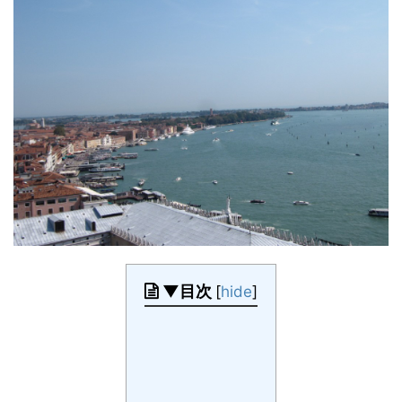
▼目次
[
hide
]