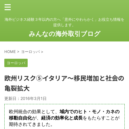
海外ビジネス経験３年以内の方へ「意外にやわらかく」お役立ち情報を
提供します。
みんなの海外取引ブログ
HOME
>
ヨーロッパ
>
ヨーロッパ
欧州リスク⑤イタリア～移民増加と社会の
亀裂拡大
更新日：
2016年3月1日
欧州統合の効果として、
域内でのヒト・モノ・カネの
移動自由化
が、
経済の効率化と成長
をもたらすことが
期待されてきました。