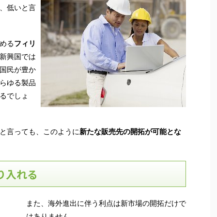
、低いと言
める
フィリ
新興国では
国民が豊か
らゆる製品
るでしょ
と言っても、このように
新たな販売先の開拓が可能とな
り入れる
また、海外進出に伴う利点は新市場の開拓だけで
はありません。