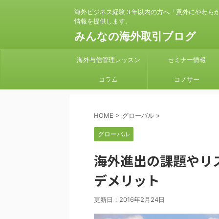
海外ビジネス経験３年以内の方へ「意外にやわら
情報を提供します。
みんなの海外取引ブログ
海外与信管理レッスン
セミナー情報
コラム
コノサー
HOME
>
グローバル
>
グローバル
海外進出の課題やリ
デメリット
更新日：
2016年2月24日